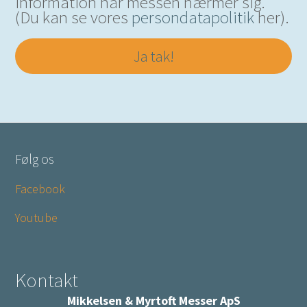
information når messen nærmer sig.
(Du kan se vores
persondatapolitik
her).
Ja tak!
Følg os
Facebook
Youtube
Kontakt
Mikkelsen & Myrtoft Messer ApS