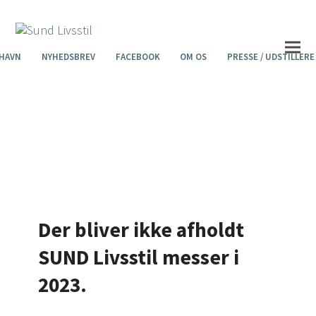
HAVN
NYHEDSBREV
FACEBOOK
OM OS
PRESSE / UDSTILLERE
Har du husket at tilmelde dig nyhedsbrevet,
så du kan få rabat?
Tilmeld mig nyhedsbrevet
Der bliver ikke afholdt
SUND Livsstil messer i
2023.