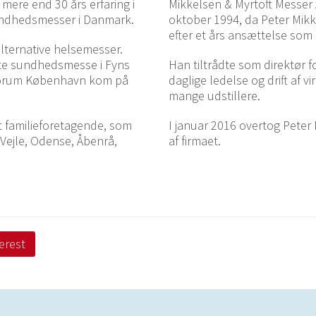
mere end 30 års erfaring i
Mikkelsen & Myrtoft Messer 
sundhedsmesser i Danmark.
oktober 1994, da Peter Mikk
efter et års ansættelse som 
lternative helsemesser.
te sundhedsmesse i Fyns
Han tiltrådte som direktør f
Forum København kom på
daglige ledelse og drift af 
mange udstillere.
et familieforetagende, som
I januar 2016 overtog Peter
Vejle, Odense, Åbenrå,
af firmaet.
erest