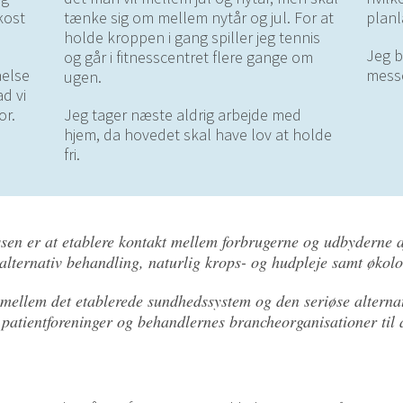
kost
tænke sig om mellem nytår og jul. For at
planl
holde kroppen i gang spiller jeg tennis
Jeg b
og går i fitnesscentret flere gange om
åelse
messe
ugen.
ad vi
or.
Jeg tager næste aldrig arbejde med
hjem, da hovedet skal have lov at holde
fri.
sen er at etablere kontakt mellem forbrugerne og udbyderne a
 alternativ behandling, naturlig krops- og hudpleje samt økolo
mellem det etablerede sundhedssystem og den seriøse alternati
 patientforeninger og behandlernes brancheorganisationer til 