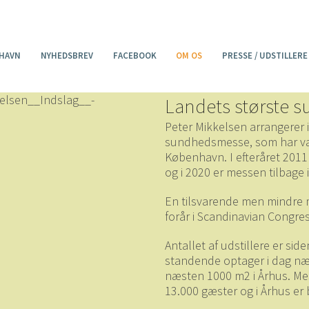
HAVN
NYHEDSBREV
FACEBOOK
OM OS
PRESSE / UDSTILLERE
Landets største
Peter Mikkelsen arrangerer 
sundhedsmesse, som har væ
København. I efteråret 2011
og i 2020 er messen tilbage 
En tilsvarende men mindre 
forår i Scandinavian Congre
Antallet af udstillere er side
standende optager i dag n
næsten 1000 m2 i Århus. Me
13.000 gæster og i Århus er 