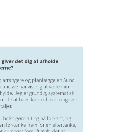
 giver det dig at afholde
erne?
t arrangere og planlægge en Sund
til messe har vist sig at være min
 hylde. Jeg er grundig, systematisk
n lide at have kontrol over opgaver
taljer.
il helst gøre alting på forkant, og
en før-tanke frem for en eftertanke,
t er meget fornuftigt ift. det at