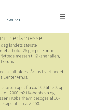
KONTAKT
 sundhedsmesse
i dag landets største
ret afholdt 25 gange i Forum
 flyttede messen til Øksnehallen,
i Forum.
messe afholdes i Århus hvert andet
ss Center Århus.
n starten øget fra ca. 100 til 180, og
æsten 2000 m2 i København og
ssen i København besøges af 10-
besøgstallet ca. 8.000.