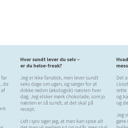
Hvor sundt lever du selv –
Hvad
er du helse-freak?
mess
 far
Jeg er ikke fanatisk, men lever sundt
Det a
, da
seks dage om ugen, og sørger for at
Livss
 af
drikke rødvin (økologisk) næsten hver
rette
dag. Jeg elsker mørk chokolade, som jo
og ka
næsten er så sundt, at det skal på
og de
ønt
recept.
Jeg v
Lidt i sjov siger jeg, at man kan spise alt
gøre 
eg
det man vil mellem jul og nytår, men skal
hvilke