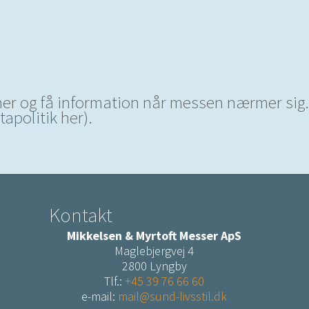
her og få information når messen nærmer sig.
apolitik
her).
Kontakt
Mikkelsen & Myrtoft Messer ApS
Maglebjergvej 4
2800 Lyngby
Tlf.:
+45 39 76 66 60
e-mail:
mail@sund-livsstil.dk