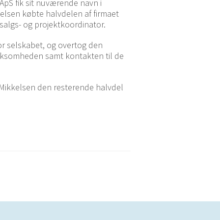
ApS fik sit nuværende navn i
elsen købte halvdelen af firmaet
salgs- og projektkoordinator.
or selskabet, og overtog den
virksomheden samt kontakten til de
 Mikkelsen den resterende halvdel