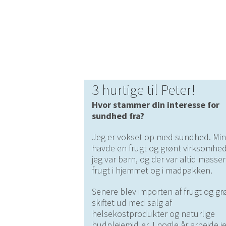
3 hurtige til Peter!
Hvor stammer din interesse for
sundhed fra?
Jeg er vokset op med sundhed. Min
havde en frugt og grønt virksomhed
jeg var barn, og der var altid masser
frugt i hjemmet og i madpakken.
Senere blev importen af frugt og gr
skiftet ud med salg af
helsekostprodukter og naturlige
hudplejemidler. I nogle år arbejde j